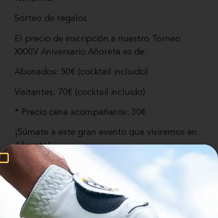
Sorteo de regalos
El precio de inscripción a nuestro Torneo
XXXIV Aniversario Añoreta es de:
Abonados: 50€ (cocktail incluido)
Visitantes: 70€ (cocktail incluido)
* Precio cena acompañante: 30€
¡Súmate a este gran evento que viviremos en
Añoreta!
Info & Inscripciones:
info@anoretaresort.com
+34 952 40 50 00