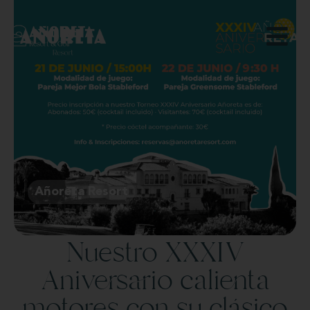
Añoreta Resort
Nuestro XXXIV
Aniversario calienta
motores con su clásico