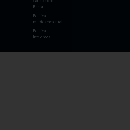
cancelación
Resort
Política
medioambiental
Política
Integrada