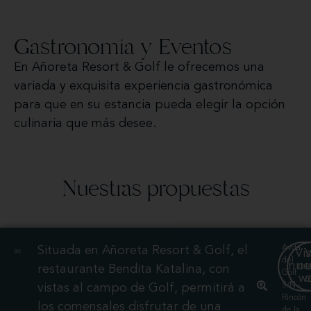
Gastronomía y Eventos
En Añoreta Resort & Golf le ofrecemos una
variada y exquisita experiencia gastronómica
para que en su estancia pueda elegir la opción
culinaria que más desee.
Nuestras propuestas
Avda.
Situada en Añoreta Resort & Golf, el
Vis
V
del
nue
nu
restaurante Bendita Katalina, con
Golf
w
S/N -
vistas al campo de Golf, permitirá a
Rincón
los comensales disfrutar de una
de la