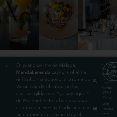
C. Casas
En pleno centro de Málaga,
Visi
V
de
nues
nu
MendaLerenda
captura el alma
Campos,
we
c
8,
del Soho malagueño: el aroma de
Distrito
Varón Dandy, el sabor de las
Centro,
29001
clásicas gildas y el “yo soy aquel”
Málaga
de Raphael. Esta taberna castiza
Visita
combina la esencia tradicional con
nuestra
carta
una atmósfera sofisticada y el