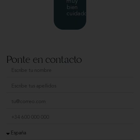
muy
bien
cuidados.
Ponte en contacto