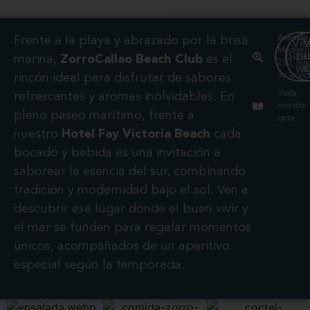
Avenida 
Frente a la playa y abrazado por la brisa
Vis
V
Mediter
nue
nu
marina,
ZorroCallao Beach Club
es el
230, Rin
w
c
de la Vict
rincón ideal para disfrutar de sabores
Visita
refrescantes y aromas inolvidables. En
nuestra
pleno paseo marítimo, frente a
carta
nuestro
Hotel Fay Victoria Beach
cada
bocado y bebida es una invitación a
saborear la esencia del sur, combinando
tradición y modernidad bajo el sol. Ven a
descubrir ese lugar donde el buen vivir y
el mar se funden para regalar momentos
únicos, acompañados de un aperitivo
especial según la temporada.