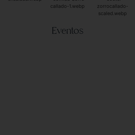
Eventos
Eventos sociales
Diseñe con nuestro equipo como quiere
celebrar la boda de sus sueños, y Añoreta
Resort & Golf lo hará posible cuidando
cada detalle desde el principio hasta el final
completamente personalizado para
preocuparse por nada.