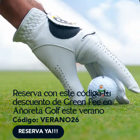
Puede solicitar nuestra Memoria de Desempeño
ambiental a través de
reservas@fayhotels.com
Reserva con este código tu
descuento de Green Fee en
Añoreta Golf este verano
Código: VERANO26
RESERVA YA!!!